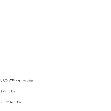
リビングParagon
のご案内
の十石
のご案内
ニューアル
のご案内