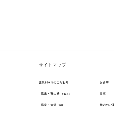
サイトマップ
源泉100%のこだわり
お食事
- 温泉・蒼の湯
客室
（外風呂）
- 温泉・大湯
館内のご
（内湯）