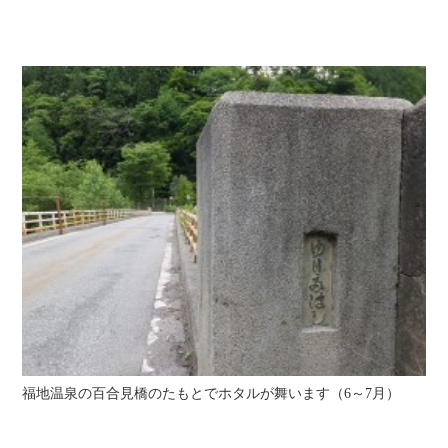
福地温泉の百合見橋のたもとでホタルが舞います（6～7月）