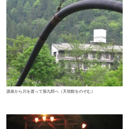
源泉から川を渡って孫九郎へ（天領館をのぞむ）