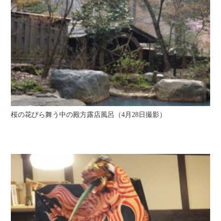
桜の花びら舞う中の殿方露店風呂（4月28日撮影）