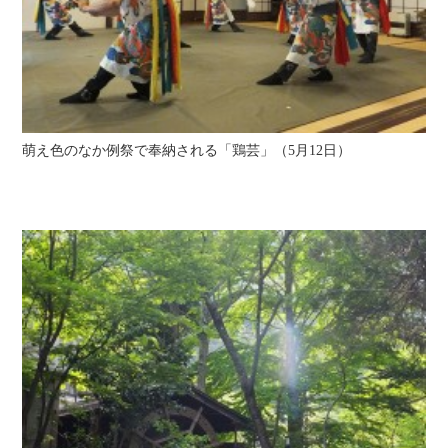
萌え色のなか例祭で奉納される「鶏芸」（5月12日）