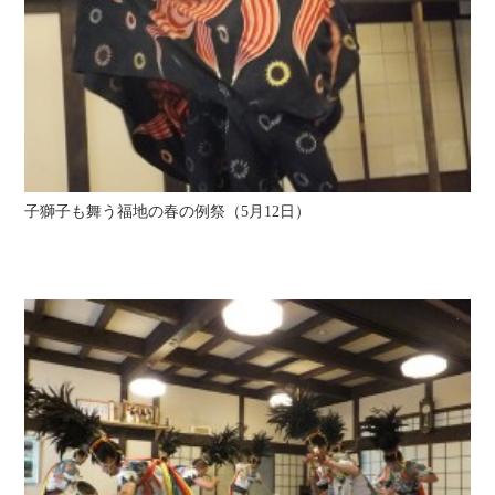
子獅子も舞う福地の春の例祭（5月12日）