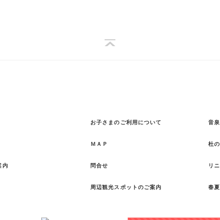
お子さまのご利用について
音泉
ＭＡＰ
杜
案内
問合せ
リ
周辺観光スポットのご案内
春