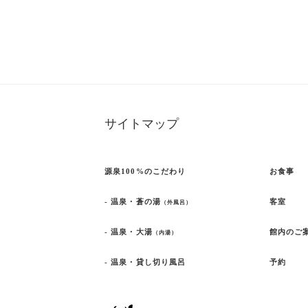
サイトマップ
源泉100%のこだわり
お食事
- 温泉・蒼の湯
客室
（外風呂）
- 温泉・大湯
館内のご
（内湯）
- 温泉・貸し切り風呂
予約