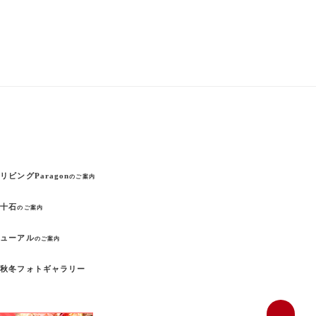
リビングParagon
のご案内
の十石
のご案内
ニューアル
のご案内
夏秋冬フォトギャラリー