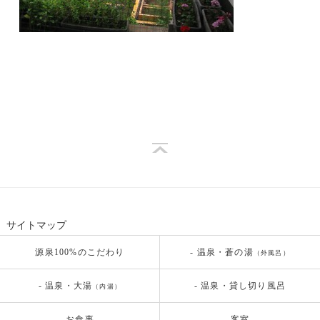
サイトマップ
源泉100%のこだわり
- 温泉・蒼の湯
（外風呂）
- 温泉・大湯
- 温泉・貸し切り風呂
（内湯）
お食事
客室