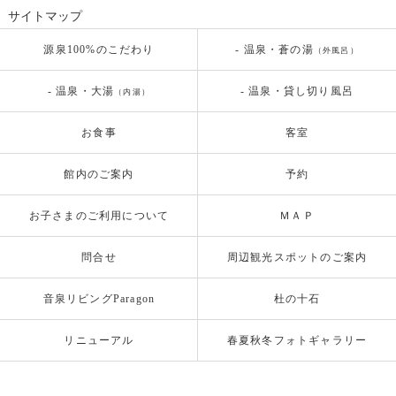
サイトマップ
源泉100%のこだわり
- 温泉・蒼の湯
（外風呂）
- 温泉・大湯
- 温泉・貸し切り風呂
（内湯）
お食事
客室
館内のご案内
予約
お子さまのご利用について
ＭＡＰ
問合せ
周辺観光スポットのご案内
音泉リビングParagon
杜の十石
リニューアル
春夏秋冬フォトギャラリー