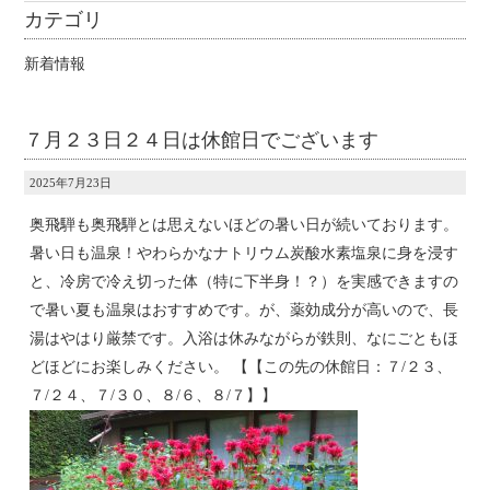
カテゴリ
新着情報
７月２３日２４日は休館日でございます
2025年7月23日
奥飛騨も奥飛騨とは思えないほどの暑い日が続いております。
暑い日も温泉！やわらかなナトリウム炭酸水素塩泉に身を浸す
と、冷房で冷え切った体（特に下半身！？）を実感できますの
で暑い夏も温泉はおすすめです。が、薬効成分が高いので、長
湯はやはり厳禁です。入浴は休みながらが鉄則、なにごともほ
どほどにお楽しみください。 【【この先の休館日：７/２３、
７/２４、７/３０、８/６、８/７】】