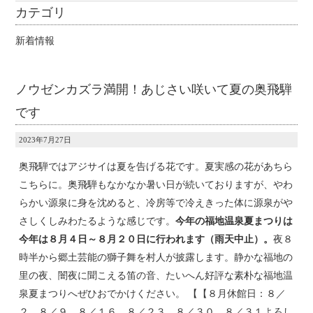
カテゴリ
新着情報
ノウゼンカズラ満開！あじさい咲いて夏の奥飛騨
です
2023年7月27日
奥飛騨ではアジサイは夏を告げる花です。夏実感の花があちら
こちらに。奥飛騨もなかなか暑い日が続いておりますが、やわ
らかい源泉に身を沈めると、冷房等で冷えきった体に源泉がや
さしくしみわたるような感じです。
今年の福地温泉夏まつりは
今年は８月４日～８月２０日に行われます（雨天中止）。
夜８
時半から郷土芸能の獅子舞を村人が披露します。静かな福地の
里の夜、闇夜に聞こえる笛の音、たいへん好評な素朴な福地温
泉夏まつりへぜひおでかけください。 【【８月休館日：８／
２、８／９、８／１６、８／２３、８／３０、８／３１よろし