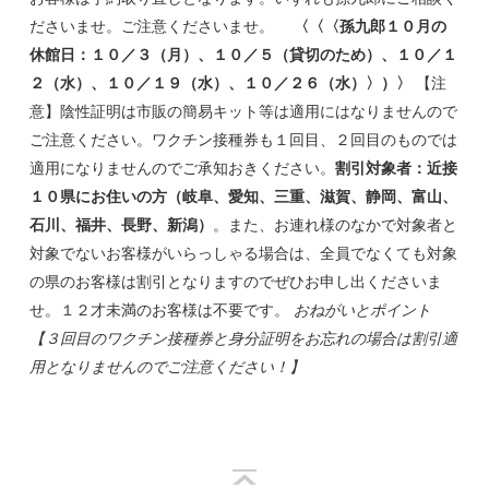
ださいませ。ご注意くださいませ。
〈〈〈孫九郎１０月の
休館日：１０／３（月）、１０／５（貸切のため）、１０／１
２（水）、１０／１９（水）、１０／２６（水）〉）〉
【注
意】陰性証明は市販の簡易キット等は適用にはなりませんので
ご注意ください。ワクチン接種券も１回目、２回目のものでは
適用になりませんのでご承知おきください。
割引対象者：近接
１０県にお住いの方（岐阜、愛知、三重、滋賀、静岡、富山、
石川、福井、長野、新潟）
。また、お連れ様のなかで対象者と
対象でないお客様がいらっしゃる場合は、全員でなくても対象
の県のお客様は割引となりますのでぜひお申し出くださいま
せ。１２才未満のお客様は不要です。
おねがいとポイント
【３回目のワクチン接種券と身分証明をお忘れの場合は割引適
用となりませんのでご注意ください！】