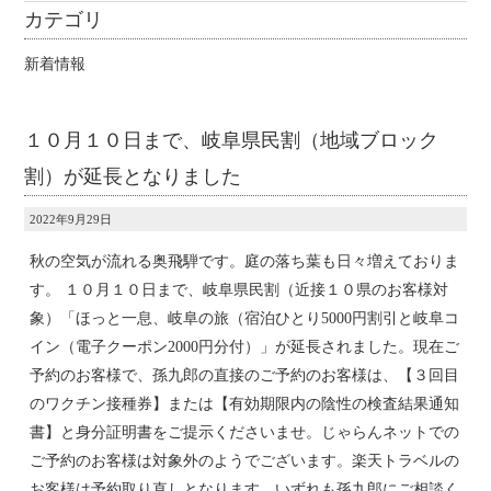
カテゴリ
新着情報
１０月１０日まで、岐阜県民割（地域ブロック
割）が延長となりました
2022年9月29日
秋の空気が流れる奥飛騨です。庭の落ち葉も日々増えておりま
す。 １０月１０日まで、岐阜県民割（近接１０県のお客様対
象）「ほっと一息、岐阜の旅（宿泊ひとり5000円割引と岐阜コ
イン（電子クーポン2000円分付）」が延長されました。現在ご
予約のお客様で、孫九郎の直接のご予約のお客様は、【３回目
のワクチン接種券】または【有効期限内の陰性の検査結果通知
書】と身分証明書をご提示くださいませ。じゃらんネットでの
ご予約のお客様は対象外のようでございます。楽天トラベルの
お客様は予約取り直しとなります。いずれも孫九郎にご相談く