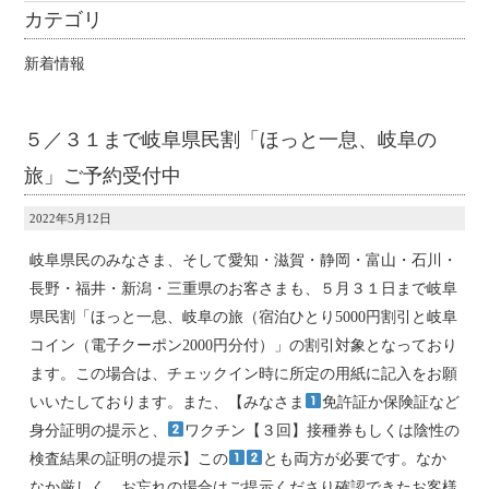
カテゴリ
新着情報
５／３１まで岐阜県民割「ほっと一息、岐阜の
旅」ご予約受付中
2022年5月12日
岐阜県民のみなさま、そして愛知・滋賀・静岡・富山・石川・
長野・福井・新潟・三重県のお客さまも、５月３１日まで岐阜
県民割「ほっと一息、岐阜の旅（宿泊ひとり5000円割引と岐阜
コイン（電子クーポン2000円分付）」の割引対象となっており
ます。この場合は、チェックイン時に所定の用紙に記入をお願
いいたしております。また、【みなさま
免許証か保険証など
身分証明の提示と、
ワクチン【３回】接種券もしくは陰性の
検査結果の証明の提示】この
とも両方が必要です。なか
なか厳しく、お忘れの場合はご提示くださり確認できたお客様