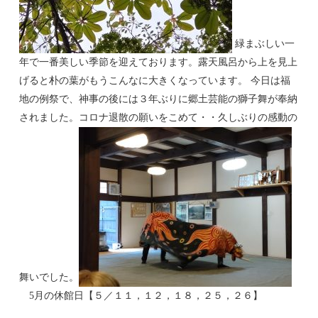
緑まぶしい一
年で一番美しい季節を迎えております。露天風呂から上を見上
げると朴の葉がもうこんなに大きくなっています。 今日は福
地の例祭で、神事の後には３年ぶりに郷土芸能の獅子舞が奉納
されました。コロナ退散の願いをこめて・・久しぶりの感動の
舞いでした。
5月の休館日【５／１１，１２，１８，２５，２６】