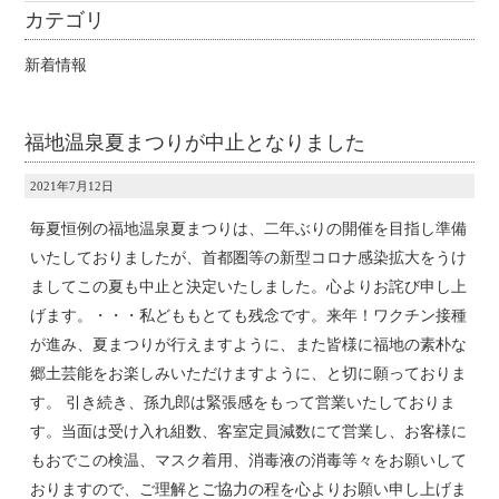
カテゴリ
新着情報
福地温泉夏まつりが中止となりました
2021年7月12日
毎夏恒例の福地温泉夏まつりは、二年ぶりの開催を目指し準備
いたしておりましたが、首都圏等の新型コロナ感染拡大をうけ
ましてこの夏も中止と決定いたしました。心よりお詫び申し上
げます。・・・私どももとても残念です。来年！ワクチン接種
が進み、夏まつりが行えますように、また皆様に福地の素朴な
郷土芸能をお楽しみいただけますように、と切に願っておりま
す。 引き続き、孫九郎は緊張感をもって営業いたしておりま
す。当面は受け入れ組数、客室定員減数にて営業し、お客様に
もおでこの検温、マスク着用、消毒液の消毒等々をお願いして
おりますので、ご理解とご協力の程を心よりお願い申し上げま