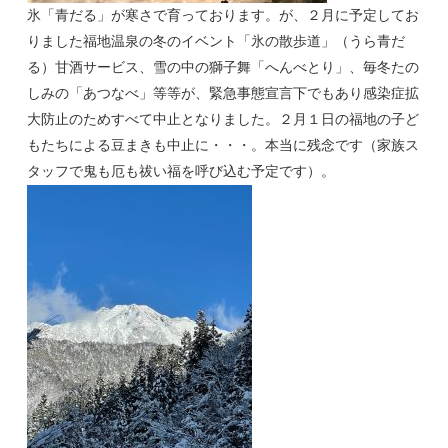
氷「青だる」が寒さで育っております。が、２月に予定してお
りました福地温泉の冬のイベント「氷の散歩道」（うら青だ
る）甘酒サービス、雪の中の獅子舞「へんべとり」、毎冬たの
しみの「あつなべ」等等が、緊急事態宣言下でもあり感染症拡
大防止のためすべて中止となりました。２月１日の福地の子ど
もたちによる豆まきも中止に・・・。本当に残念です（家族ス
タッフで鬼も厄も祓い福を呼び込む予定です）。