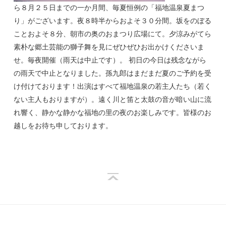
ら８月２５日までの一か月間、毎夏恒例の「福地温泉夏まつ
り」がございます。夜８時半からおよそ３０分間。坂をのぼる
ことおよそ８分、朝市の奥のおまつり広場にて。夕涼みがてら
素朴な郷土芸能の獅子舞を見にぜひぜひお出かけくださいま
せ。毎夜開催（雨天は中止です）。 初日の今日は残念ながら
の雨天で中止となりました。孫九郎はまだまだ夏のご予約を受
け付けております！出演はすべて福地温泉の若主人たち（若く
ない主人もおりますが）。遠く川と笛と太鼓の音が暗い山に流
れ響く、静かな静かな福地の里の夜のお楽しみです。皆様のお
越しをお待ち申しております。