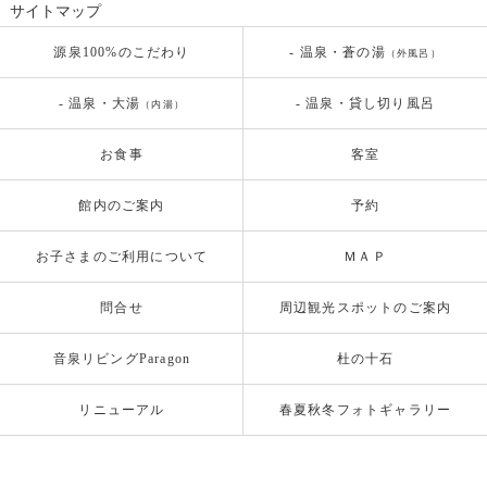
サイトマップ
源泉100%のこだわり
- 温泉・蒼の湯
（外風呂）
- 温泉・大湯
- 温泉・貸し切り風呂
（内湯）
お食事
客室
館内のご案内
予約
お子さまのご利用について
ＭＡＰ
問合せ
周辺観光スポットのご案内
音泉リビングParagon
杜の十石
リニューアル
春夏秋冬フォトギャラリー